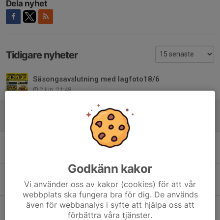
Dela nyhet
Tidigare nyheter
Säsongsavslutning med lagfoto18/6
2 jun, 21:48
Medlemsavgift Hols IF 2026
4 maj, 21:40
Spelchema Bonnacupe 25/1
9 jan, 19:34
Godkänn kakor
Funktionärer till Hols IFs senirocup Sparbankscupen 6/1
Vi använder oss av kakor (cookies) för att vår
16 dec 2025
webbplats ska fungera bra för dig. De används
även för webbanalys i syfte att hjälpa oss att
Kycklingcupen
förbättra våra tjänster.
18 okt 2025