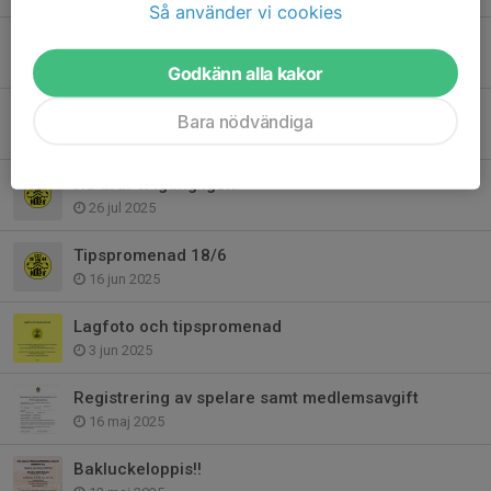
Så använder vi cookies
Säsongsavslutning!
2 okt 2025
Godkänn alla kakor
Ungdomens dag 27/9
Bara nödvändiga
7 sep 2025
Nu drar vi igång igen
26 jul 2025
Tipspromenad 18/6
16 jun 2025
Lagfoto och tipspromenad
3 jun 2025
Registrering av spelare samt medlemsavgift
16 maj 2025
Bakluckeloppis!!