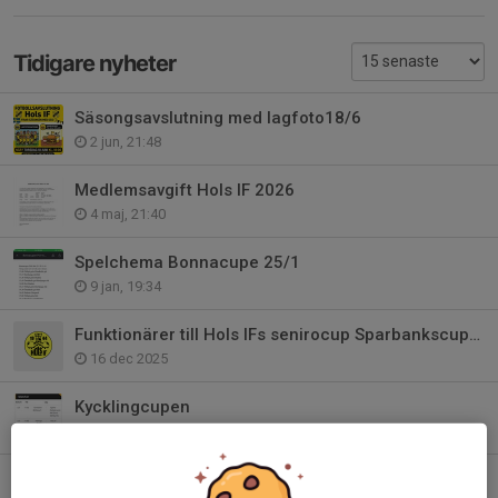
Tidigare nyheter
Säsongsavslutning med lagfoto18/6
2 jun, 21:48
Medlemsavgift Hols IF 2026
4 maj, 21:40
Spelchema Bonnacupe 25/1
9 jan, 19:34
Funktionärer till Hols IFs senirocup Sparbankscupen 6/1
16 dec 2025
Kycklingcupen
18 okt 2025
Säsongsavslutning!