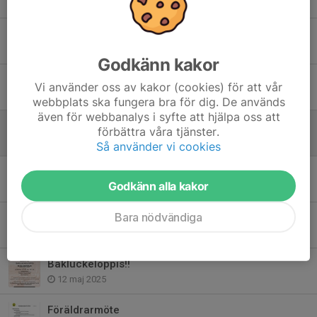
2 okt 2025
Ungdomens dag 27/9
7 sep 2025
Godkänn kakor
Nu drar vi igång igen
Vi använder oss av kakor (cookies) för att vår
26 jul 2025
webbplats ska fungera bra för dig. De används
även för webbanalys i syfte att hjälpa oss att
Tipspromenad 18/6
förbättra våra tjänster.
16 jun 2025
Så använder vi cookies
Lagfoto och tipspromenad
Godkänn alla kakor
3 jun 2025
Bara nödvändiga
Registrering av spelare samt medlemsavgift
16 maj 2025
Bakluckeloppis!!
12 maj 2025
Föräldrarmöte