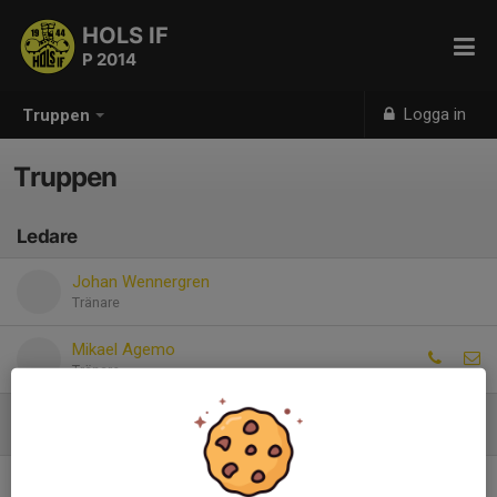
HOLS IF
P 2014
Logga in
Truppen
Truppen
Ledare
Johan Wennergren
Tränare
Mikael Agemo
Tränare
Spelare
Hugo Agemo