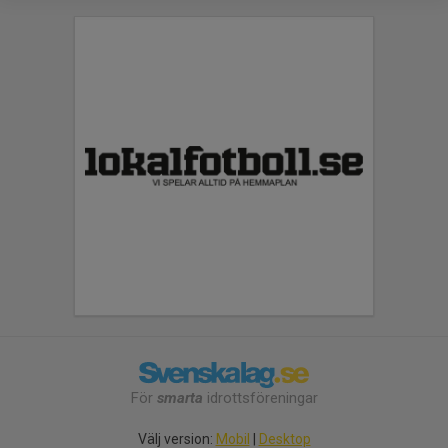
För
smarta
idrottsföreningar
Välj version:
Mobil
|
Desktop