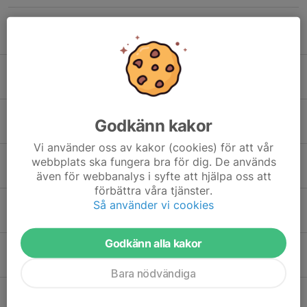
Tidigare nyheter
Säsongsavslutning med lagfoto18/6
2 jun, 21:49
Medlemsavgift Hols IF 2026
Godkänn kakor
4 maj, 21:41
Vi använder oss av kakor (cookies) för att vår
Funktionärer till Hols IFs senirocup Sparbankscupen 6/1
webbplats ska fungera bra för dig. De används
16 dec 2025
även för webbanalys i syfte att hjälpa oss att
förbättra våra tjänster.
Säsongsavslutning!
Så använder vi cookies
2 okt 2025
Godkänn alla kakor
Ungdomens dag 27/9
7 sep 2025
Bara nödvändiga
Tipspromenad 18/6