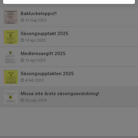
16 jun 2025
Bakluckeloppis!!
12 maj 2025
Säsongsupptakt 2025
14 apr 2025
Medlemsavgift 2025
13 apr 2025
Säsongsupptakten 2025
4 feb 2025
Missa inte årets säsongsavslutning!
26 sep 2024