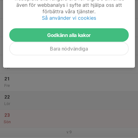
även för webbanalys i syfte att hjälpa oss att
17
18:00
Träning!
förbättra våra tjänster.
20:00
Mån
Hols IP
Så använder vi cookies
18
Tis
Godkänn alla kakor
19
18:30
Träninga!
Bara nödvändiga
20:00
Ons
Björkvallen konstgräs, Vårgårda
20
Tor
21
Fre
22
Lör
23
Sön
v.9