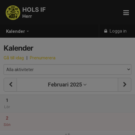
HOLS IF
Herr
Logga in
Kalender
Kalender
Gå till idag
|
Prenumerera
Februari 2025
1
Lör
2
Sön
v.6