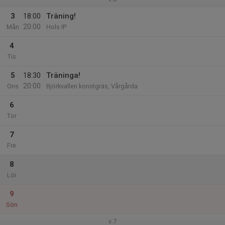
3
18:00
Träning!
20:00
Mån
Hols IP
4
Tis
5
18:30
Träninga!
20:00
Ons
Björkvallen konstgräs, Vårgårda
6
Tor
7
Fre
8
Lör
9
Sön
v.7