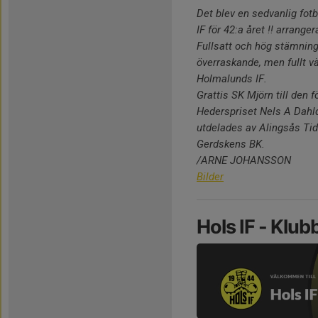
Det blev en sedvanlig fotb
IF för 42:a året !! arrang
Fullsatt och hög stämning 
överraskande, men fullt vä
Holmalunds IF.
Grattis SK Mjörn till den 
Hederspriset Nels A Dahlq
utdelades av Alingsås Tidn
Gerdskens BK.
/ARNE JOHANSSON
Bilder
Hols IF - Klu