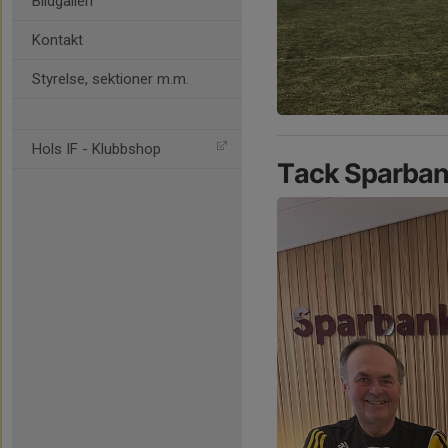
Bildgalleri
Kontakt
Styrelse, sektioner m.m.
Hols IF - Klubbshop
Tack Sparbanke