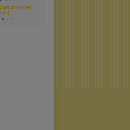
gsavslutning med
o18/6
15 -
2 jun