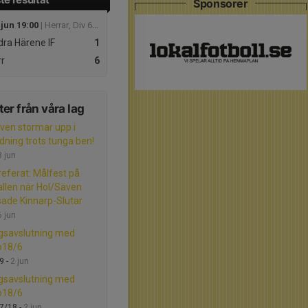
Sponsorer
 jun 19:00
| Herrar, Div 6 Herrljunga
ra Härene IF
1
r
6
er från våra lag
ven stormar upp i
edning trots tunga ben!
8 jun
eferat: Målfest på
llen när Hol/Säven
sade Kinnarp-Slutar
6 jun
gsavslutning med
o18/6
9 -
2 jun
gsavslutning med
o18/6
7/18 -
2 jun