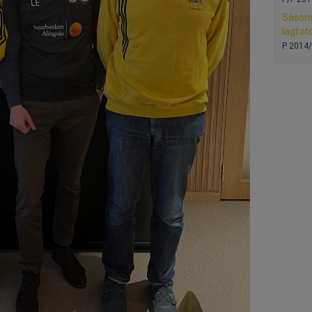
Säson
lagfot
P 2014/