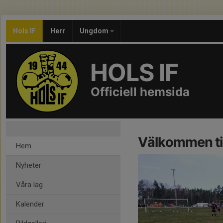
Hols IF
Herr
Ungdom
HOLS IF
Officiell hemsida
Välkommen till
Hem
Nyheter
Våra lag
Kalender