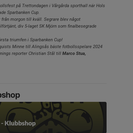
ollsfest på Trettondagen i Vårgårda sporthall när Hols
erade Sparbanken Cup.
från morgon till kväll. Segrare blev något
lförtjänt, div 5-laget SK Mjörn som finalbesegrade
första triumfen i Sparbanken Cup!
uists Minne till Alingsås bäste fotbollsspelare 2024
ings reporter Christian Stål till
Marco Stua,
bbshop