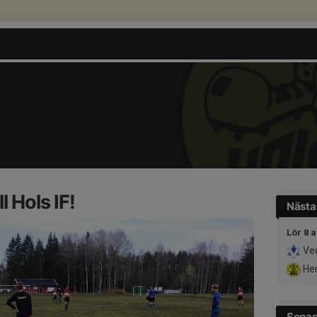
 Hols IF!
Nästa
Lör 8 
Ve
Her
Senas