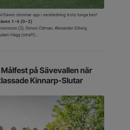
l/Säven stormar upp i serieledning trots tunga ben!
Säven 1–6 (0–2)
Svensson (2), Simon Ödman, Alexander Erberg
dam Hägg (straff)....
 Målfest på Sävevallen när
lassade Kinnarp-Slutar