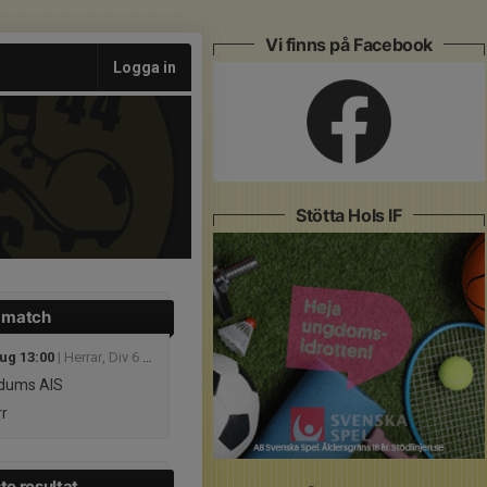
Vi finns på Facebook
Logga in
Stötta Hols IF
 match
aug 13:00
| Herrar, Div 6 Herrljunga
dums AIS
r
te resultat