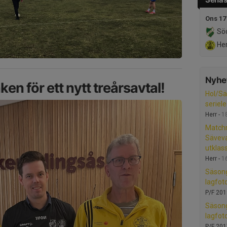
Ons 17
Söd
Her
Nyhet
n för ett nytt treårsavtal!
Hol/Sä
seriel
Herr -
1
Matchr
Säveva
utklas
Herr -
1
Säson
lagfot
P/F 201
Säson
lagfot
P/F 201