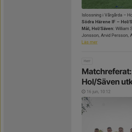
Islossning i Vårgårda – Ho
Södra Härene IF – Hol/
Mål, Hol/Säven:
William 
Jonsson, Arvid Persson, A
Läs mer
Herr
Matchreferat:
Hol/Säven utk
16 jun, 10:12