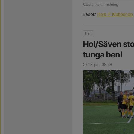
Kläder och utrustning
Besök:
Hols IF Klubbshop
Herr
Hol/Säven sto
tunga ben!
18 jun, 08:48