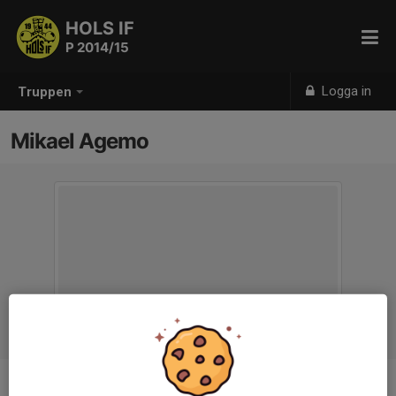
HOLS IF
P 2014/15
Logga in
Truppen
Mikael Agemo
Titel
Tränare