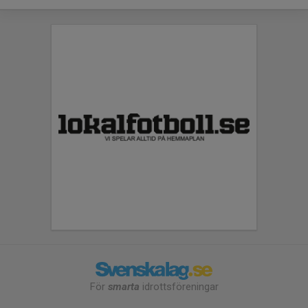
För
smarta
idrottsföreningar