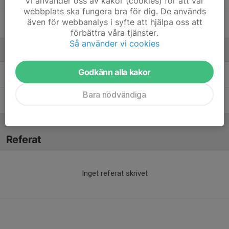
Vi använder oss av kakor (cookies) för att vår
webbplats ska fungera bra för dig. De används
även för webbanalys i syfte att hjälpa oss att
Valter Agemo
förbättra våra tjänster.
Så använder vi cookies
Ledare
Godkänn alla kakor
Joacim Sandstedt
Tränare
Bara nödvändiga
Ulrik Strid
Ledare
Referat
Inget referat skrivet