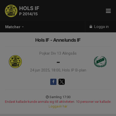
HOLS IF
P 2014/15
Logga in
Matcher
Hols IF - Annelunds IF
Pojkar Div 13 Alingsås
-
24 jun 2025, 18:00, Hols IP B-plan
Samling 17:00
Endast kallade kunde anmäla sig till aktiviteten. 10 personer var kallade.
Logga in här