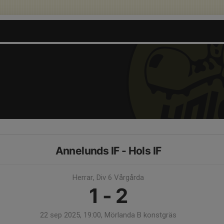
Annelunds IF - Hols IF
Herrar, Div 6 Vårgårda
1 - 2
22 sep 2025, 19:00, Mörlanda B konstgräs