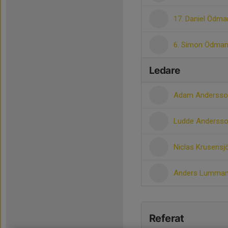
17. Daniel Ödma
6. Simon Ödma
Ledare
Adam Anderss
Ludde Anderss
Niclas Krusensj
Anders Lumma
Referat