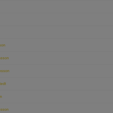
son
nsson
ansson
tedt
on
nsson