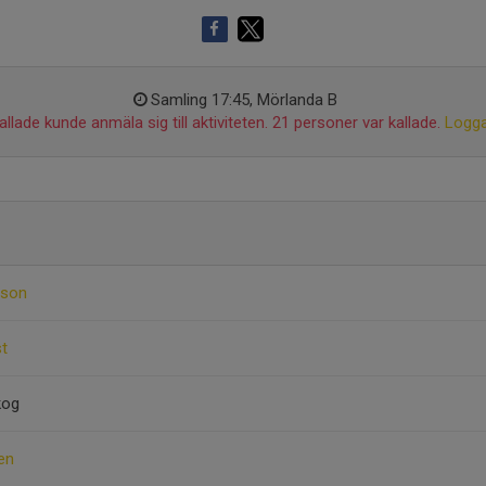
Samling 17:45, Mörlanda B
llade kunde anmäla sig till aktiviteten. 21 personer var kallade.
Logga
sson
st
kog
en