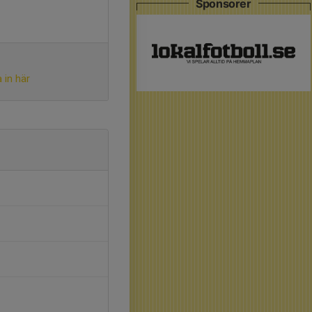
Sponsorer
 in här