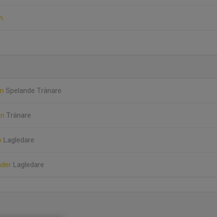
n
n
on
Spelande Tränare
on
Tränare
ö
Lagledare
nder
Lagledare